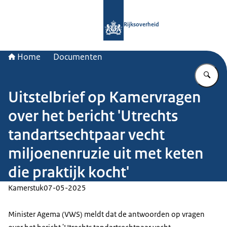
Naar de homepage van Rijksoverheid
Rijksoverheid
Home
Documenten
Vu
Uitstelbrief op Kamervragen
over het bericht 'Utrechts
tandartsechtpaar vecht
miljoenenruzie uit met keten
die praktijk kocht'
Kamerstuk
07-05-2025
Minister Agema (VWS) meldt dat de antwoorden op vragen