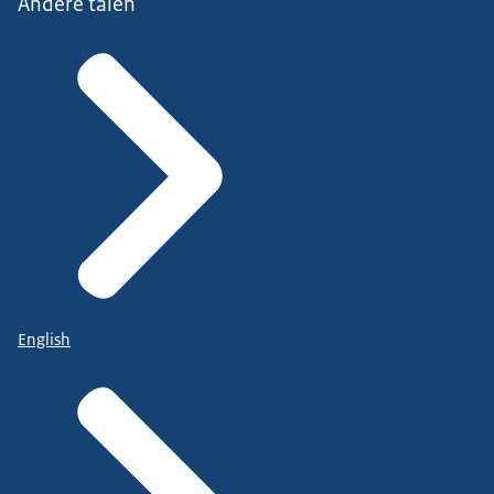
Andere talen
English