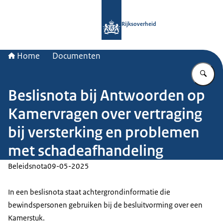
Naar de homepage van Rijksoverheid
Rijksoverheid
Home
Documenten
Vu
Beslisnota bij Antwoorden op
Kamervragen over vertraging
bij versterking en problemen
met schadeafhandeling
Beleidsnota
09-05-2025
In een beslisnota staat achtergrondinformatie die
bewindspersonen gebruiken bij de besluitvorming over een
Kamerstuk.