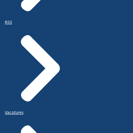
RSS
Vacatures