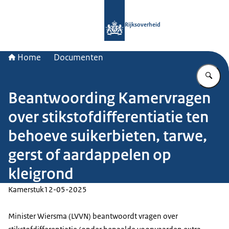
Naar de homepage van Rijksoverheid
Rijksoverheid
Home
Documenten
Vu
Beantwoording Kamervragen
over stikstofdifferentiatie ten
behoeve suikerbieten, tarwe,
gerst of aardappelen op
kleigrond
Kamerstuk
12-05-2025
Minister Wiersma (LVVN) beantwoordt vragen over