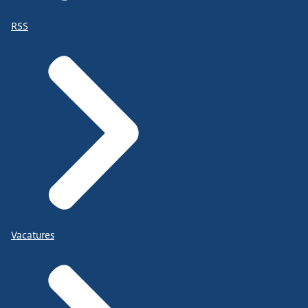
RSS
Vacatures