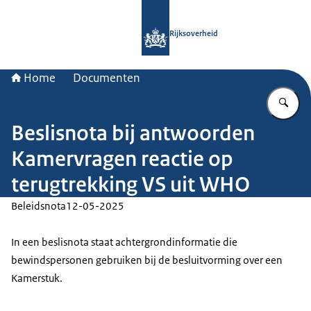
Naar de homepage van Rijksoverheid
Rijksoverheid
Home
Documenten
Vu
Beslisnota bij antwoorden
Kamervragen reactie op
terugtrekking VS uit WHO
Beleidsnota
12-05-2025
In een beslisnota staat achtergrondinformatie die
bewindspersonen gebruiken bij de besluitvorming over een
Kamerstuk.