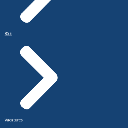
RSS
Vacatures