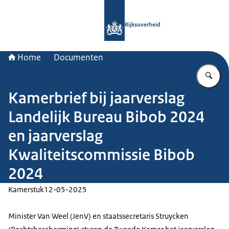
Naar de homepage van Rijksoverheid
Rijksoverheid
Home
Documenten
Vu
Kamerbrief bij jaarverslag
Landelijk Bureau Bibob 2024
en jaarverslag
Kwaliteitscommissie Bibob
2024
Kamerstuk
12-05-2025
Minister Van Weel (JenV) en staatssecretaris Struycken