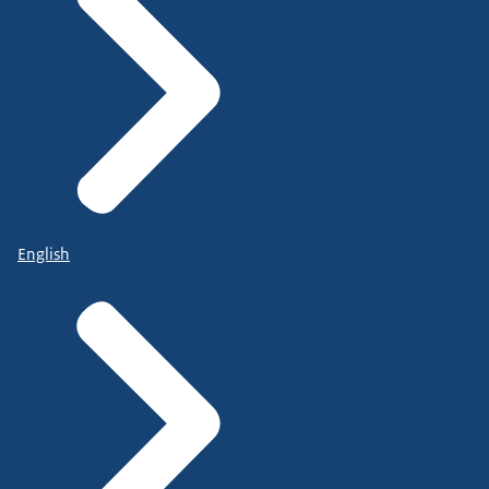
English