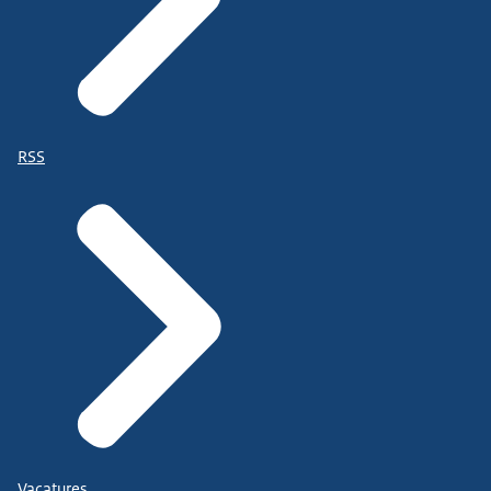
RSS
Vacatures