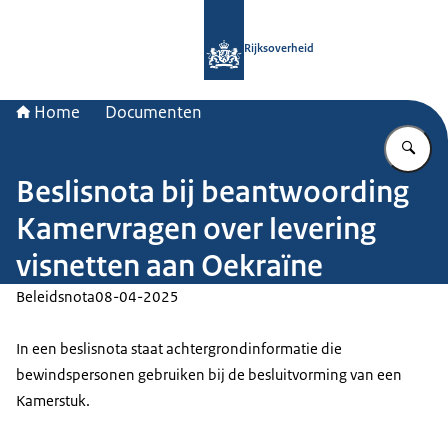
Naar de homepage van Rijksoverheid
Rijksoverheid
Home
Documenten
Vu
Beslisnota bij beantwoording
Kamervragen over levering
visnetten aan Oekraïne
Beleidsnota
08-04-2025
In een beslisnota staat achtergrondinformatie die
bewindspersonen gebruiken bij de besluitvorming van een
Kamerstuk.