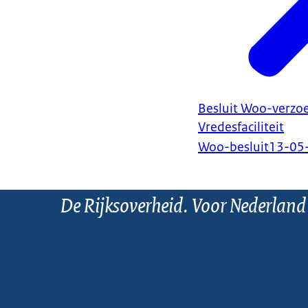
Besluit Woo-verzo
Vredesfaciliteit
Woo-besluit
13-05
De Rijksoverheid. Voor Nederland