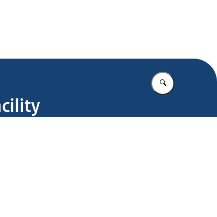
.nl
Vul in wat u z
ility