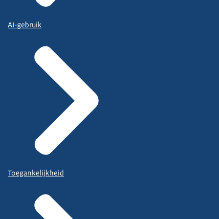
AI-gebruik
Toegankelijkheid