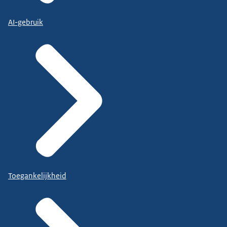
AI-gebruik
Toegankelijkheid