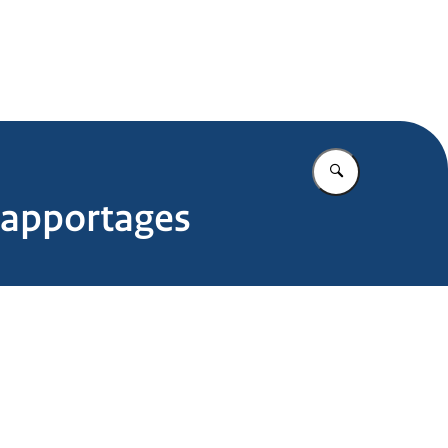
.nl
Vul in wat u z
 rapportages