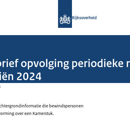
Naar de homepage van Rijksoverheid
Rijksoverheid
brief opvolging periodieke
ciën 2024
5
 achtergrondinformatie die bewindspersonen
tvorming over een Kamerstuk.