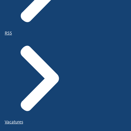
RSS
Vacatures