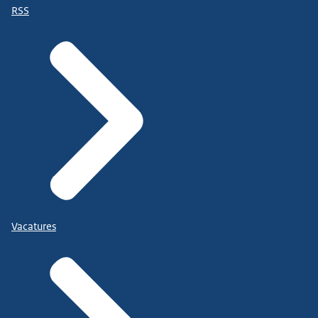
RSS
Vacatures