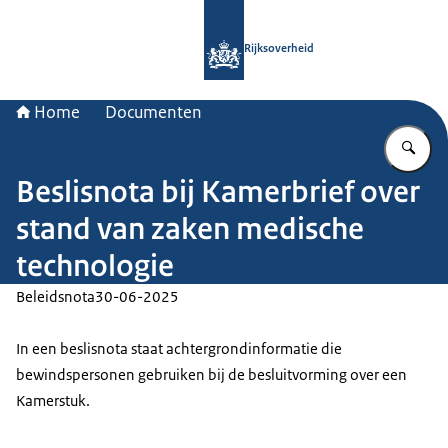
Naar de homepage van Rijksoverheid
Rijksoverheid
Home
Documenten
Vu
Beslisnota bij Kamerbrief over
stand van zaken medische
technologie
Beleidsnota
30-06-2025
In een beslisnota staat achtergrondinformatie die
bewindspersonen gebruiken bij de besluitvorming over een
Kamerstuk.