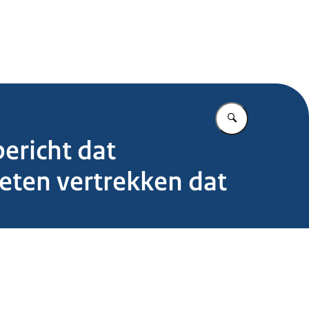
.nl
Vul in wat u z
ericht dat
oeten vertrekken dat