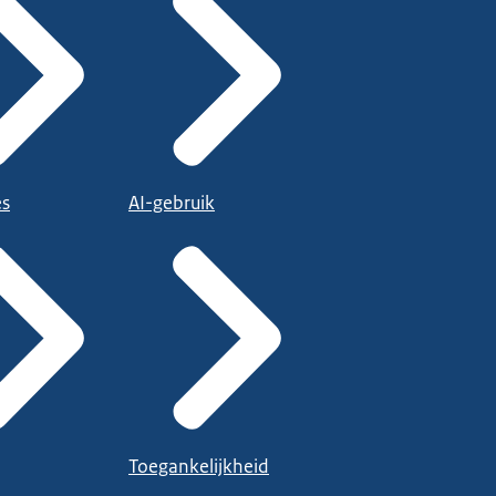
es
AI-gebruik
Toegankelijkheid