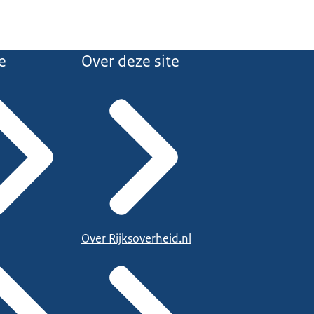
e
Over deze site
Over Rijksoverheid.nl