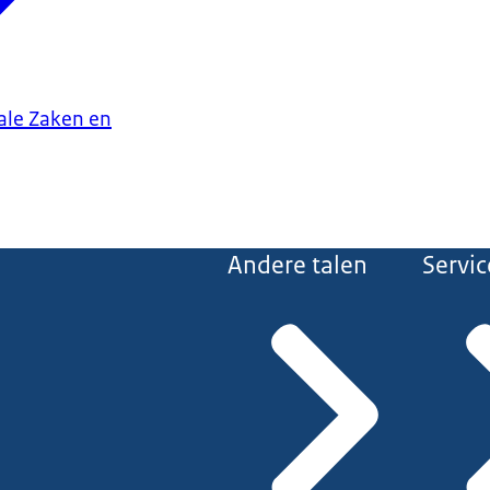
iale Zaken en
Andere talen
Servic