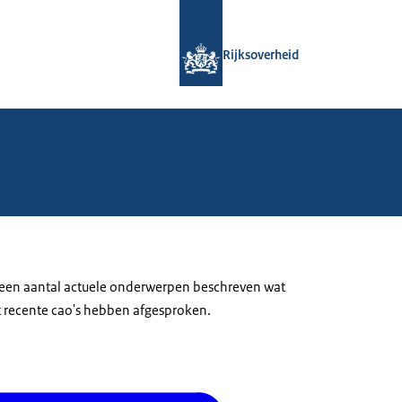
Naar de homepage van Rijksoverheid
Rijksoverheid
or een aantal actuele onderwerpen beschreven wat
t recente cao's hebben afgesproken.