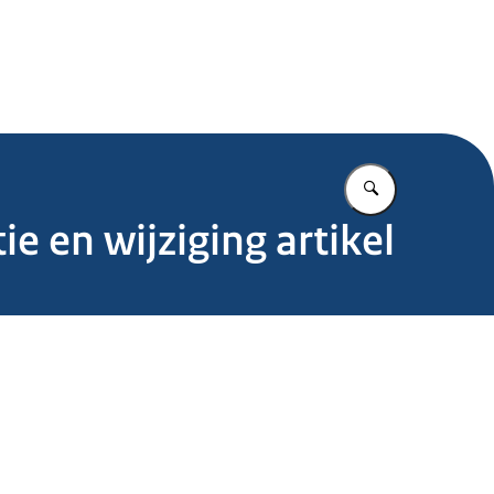
.nl
Vul in wat u z
e en wijziging artikel