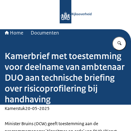
Naar de homepage van Rijksoverheid
Rijksoverheid
Home
Documenten
Vu
Kamerbrief met toestemming
voor deelname van ambtenaar
DUO aan technische briefing
over risicoprofilering bij
handhaving
Kamerstuk
20-05-2025
Minister Bruins (OCW) geeft toestemming aan de