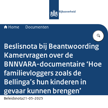
Naar de homepage van Rijksoverheid
Rijksoverheid
Home
Documenten
Vu
Beslisnota bij Beantwoording
Kamervragen over de
BNNVARA-documentaire ‘Hoe
familievloggers zoals de
Bellinga’s hun kinderen in
gevaar kunnen brengen’
Beleidsnota
21-05-2025