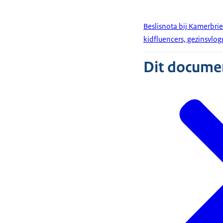
Beslisnota bij Kamerbrie
kidfluencers, gezinsvlo
Dit document