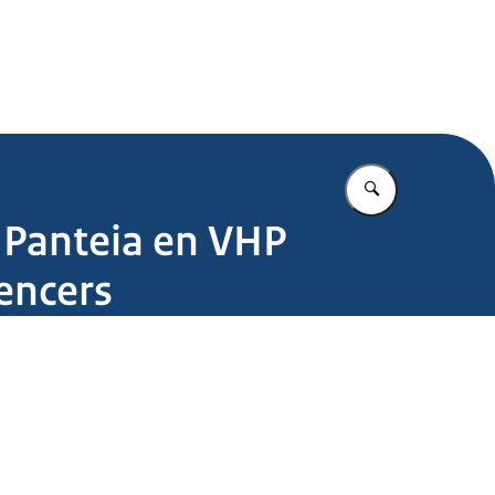
.nl
Vul in wat u z
t Panteia en VHP
encers