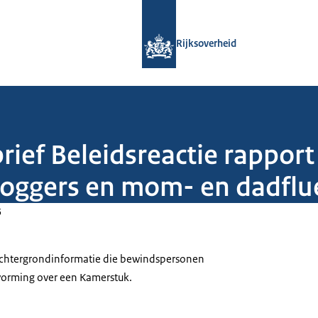
Naar de homepage van Rijksoverheid
Rijksoverheid
rief Beleidsreactie rappor
vloggers en mom- en dadflu
5
 achtergrondinformatie die bewindspersonen
tvorming over een Kamerstuk.