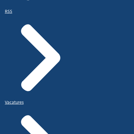
RSS
Vacatures