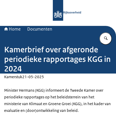
Naar de homepage van Rijksoverheid
Rijksoverheid
Home
Documenten
Vu
Kamerbrief over afgeronde
periodieke rapportages KGG in
2024
Kamerstuk
21-05-2025
Minister Hermans (KGG) informeert de Tweede Kamer over
periodieke rapportages op het beleidsterrein van het
ministerie van Klimaat en Groene Groei (KGG), in het kader van
evaluatie en (door)ontwikkeling van beleid.