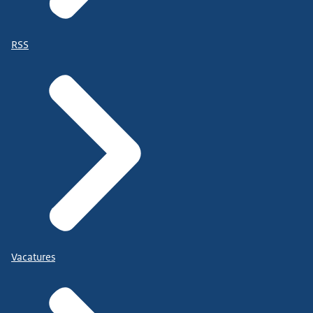
RSS
Vacatures