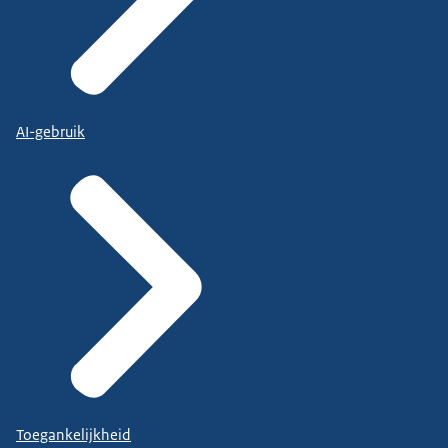
AI-gebruik
Toegankelijkheid