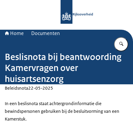
Naar de homepage van Rijksoverheid
Rijksoverheid
Home
Documenten
Vu
Beslisnota bij beantwoording
Kamervragen over
huisartsenzorg
Beleidsnota
22-05-2025
In een beslisnota staat achtergrondinformatie die
bewindspersonen gebruiken bij de besluitvorming van een
Kamerstuk.