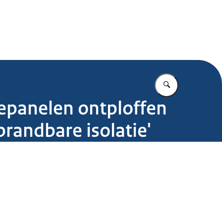
.nl
Vul in wat u z
nepanelen ontploffen
randbare isolatie'