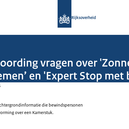
Naar de homepage van Rijksoverheid
Rijksoverheid
woording vragen over 'Zon
men’ en 'Expert Stop met b
5
 achtergrondinformatie die bewindspersonen
tvorming over een Kamerstuk.