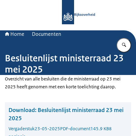
Naar de homepage van Rijksoverheid
Rijksoverheid
Home
Documenten
Vu
Besluitenlijst ministerraad 23
mei 2025
Overzicht van alle besluiten die de ministerraad op 23 mei
2025 heeft genomen met een korte toelichting daarop.
Download:
Besluitenlijst ministerraad 23 mei
2025
Vergaderstuk
23-05-2025
PDF-document
145.9 KB
8