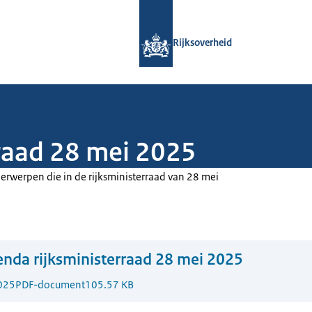
Naar de homepage van Rijksoverheid
Rijksoverheid
raad 28 mei 2025
rwerpen die in de rijksministerraad van 28 mei
nda rijksministerraad 28 mei 2025
025
PDF-document
105.57 KB