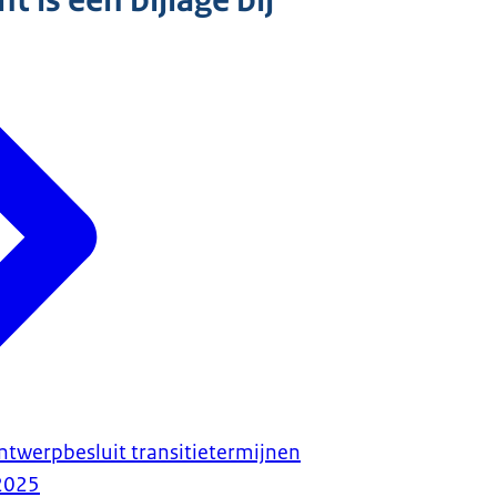
 is een bijlage bij
ntwerpbesluit transitietermijnen
2025