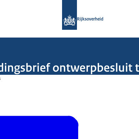
Naar de homepage van Rijksoverheid
Rijksoverheid
dingsbrief ontwerpbesluit 
5