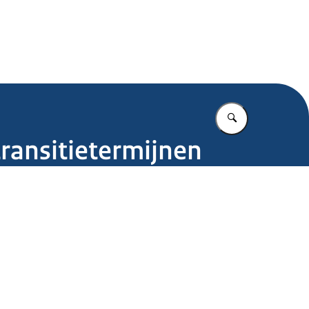
.nl
Vul in wat u z
transitietermijnen