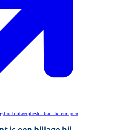
gsbrief ontwerpbesluit transitietermijnen