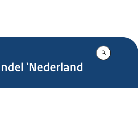
.nl
Vul in wat u z
andel 'Nederland