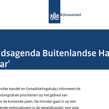
Naar de homepage van Rijksoverheid
Rijksoverheid
idsagenda Buitenlandse H
ar'
landse Handel en Ontwikkelingshulp) informeert de
langrijkste prioriteiten op het gebied van
r de komende jaren. De minister gaat in op een
ende verhoudingen in de wereldhandel, een visie