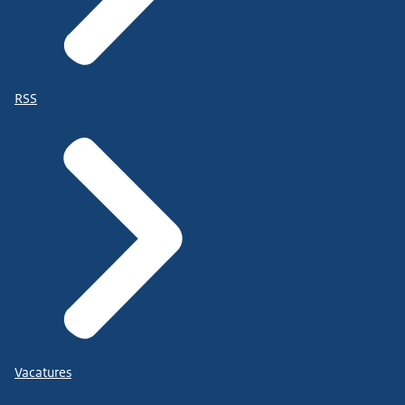
RSS
Vacatures