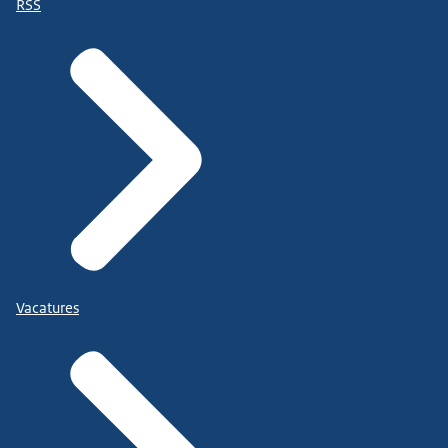
RSS
Vacatures