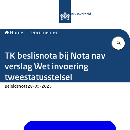
Naar de homepage van Rijksoverheid
Rijksoverheid
Home
Documenten
Vu
TK beslisnota bij Nota nav
verslag Wet invoering
tweestatusstelsel
Beleidsnota
28-05-2025