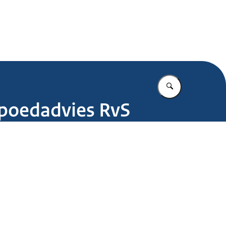
.nl
Vul in wat u z
spoedadvies RvS