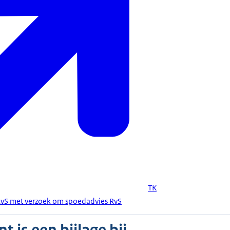
TK
 RvS met verzoek om spoedadvies RvS