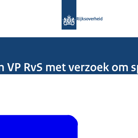
Naar de homepage van Rijksoverheid
Rijksoverheid
aan VP RvS met verzoek om 