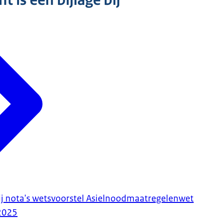
 is een bijlage bij
ij nota's wetsvoorstel Asielnoodmaatregelenwet
2025