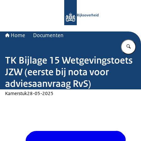
Naar de homepage van Rijksoverheid
Rijksoverheid
Home
Documenten
Vu
TK Bijlage 15 Wetgevingstoets
JZW (eerste bij nota voor
adviesaanvraag RvS)
Kamerstuk
28-05-2025