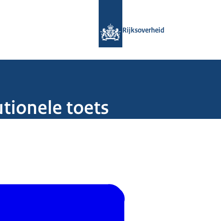
Naar de homepage van Rijksoverheid
Rijksoverheid
utionele toets