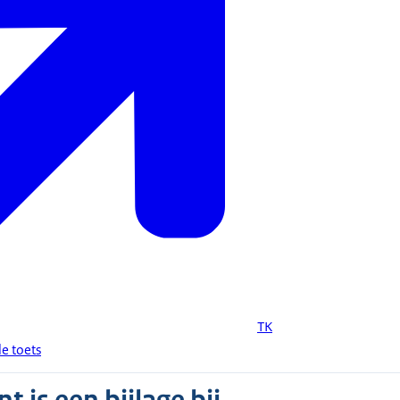
TK
le toets