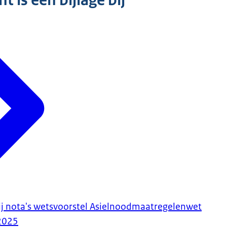
 is een bijlage bij
ij nota's wetsvoorstel Asielnoodmaatregelenwet
2025