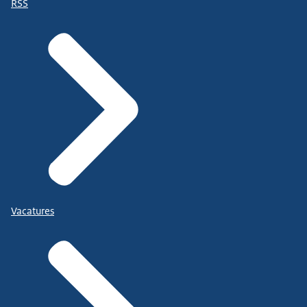
RSS
Vacatures