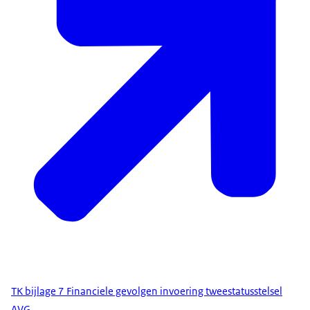
TK bijlage 7 Financiele gevolgen invoering tweestatusstelsel
AVG