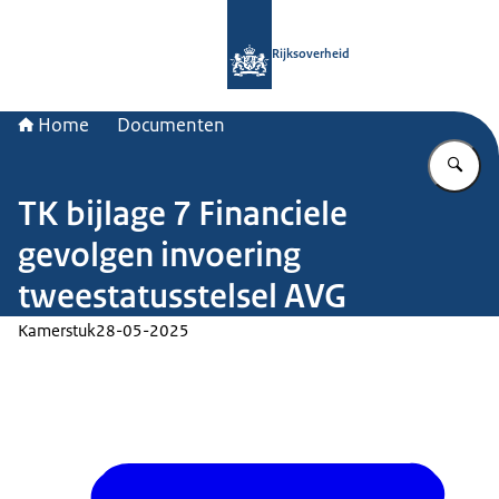
Naar de homepage van Rijksoverheid
Rijksoverheid
Home
Documenten
Vu
TK bijlage 7 Financiele
gevolgen invoering
tweestatusstelsel AVG
Kamerstuk
28-05-2025