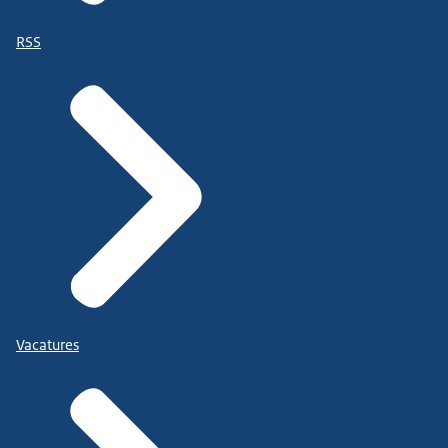
RSS
Vacatures