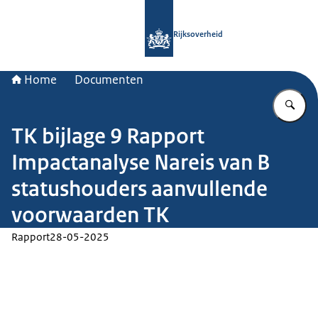
Naar de homepage van Rijksoverheid
Rijksoverheid
Home
Documenten
Vu
TK bijlage 9 Rapport
Impactanalyse Nareis van B
statushouders aanvullende
voorwaarden TK
Rapport
28-05-2025