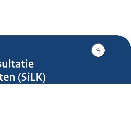
.nl
Vul in wat u z
sultatie
ten (SiLK)