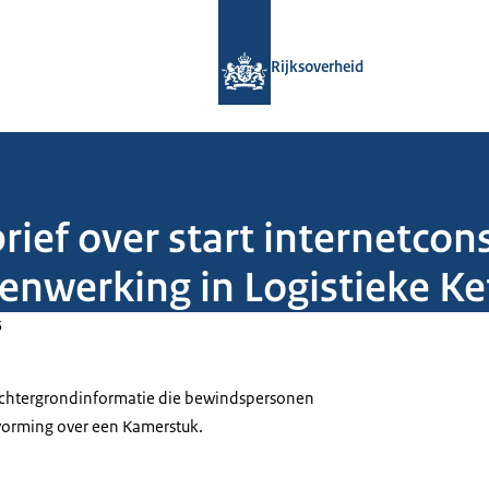
Naar de homepage van Rijksoverheid
Rijksoverheid
rief over start internetcon
enwerking in Logistieke Ke
5
 achtergrondinformatie die bewindspersonen
tvorming over een Kamerstuk.