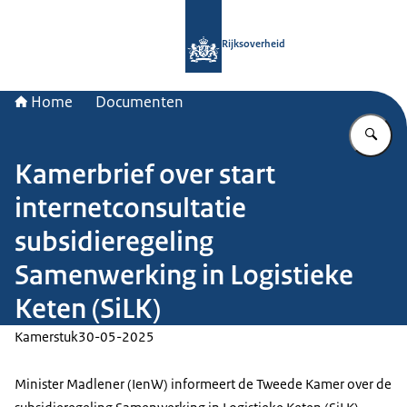
Naar de homepage van Rijksoverheid
Rijksoverheid
Home
Documenten
Vu
Kamerbrief over start
internetconsultatie
subsidieregeling
Samenwerking in Logistieke
Keten (SiLK)
Kamerstuk
30-05-2025
Minister Madlener (IenW) informeert de Tweede Kamer over de