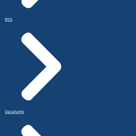
RSS
Vacatures