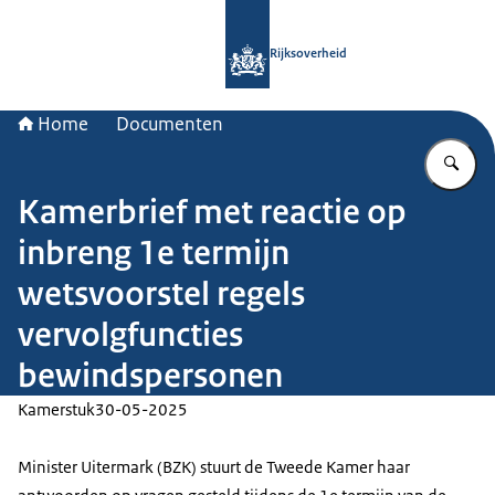
Naar de homepage van Rijksoverheid
Rijksoverheid
Home
Documenten
Vu
Kamerbrief met reactie op
inbreng 1e termijn
wetsvoorstel regels
vervolgfuncties
bewindspersonen
Kamerstuk
30-05-2025
Minister Uitermark (BZK) stuurt de Tweede Kamer haar