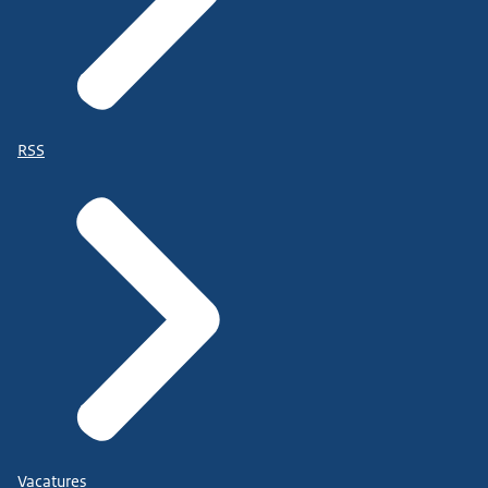
RSS
Vacatures