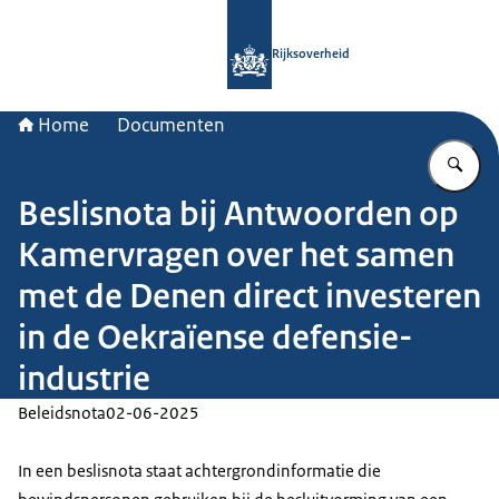
Naar de homepage van Rijksoverheid
Rijksoverheid
Home
Documenten
Vu
Beslisnota bij Antwoorden op
Kamervragen over het samen
met de Denen direct investeren
in de Oekraïense defensie-
industrie
Beleidsnota
02-06-2025
In een beslisnota staat achtergrondinformatie die