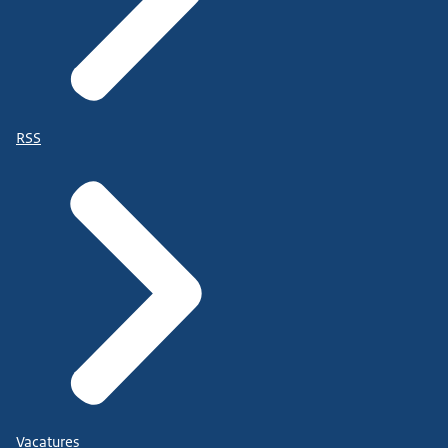
RSS
Vacatures