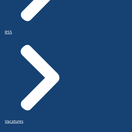
RSS
Vacatures