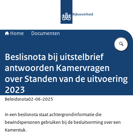
Naar de homepage van Rijksoverheid
Rijksoverheid
Home
Documenten
Vu
Beslisnota bij uitstelbrief
antwoorden Kamervragen
over Standen van de uitvoering
2023
Beleidsnota
02-06-2025
In een beslisnota staat achtergrondinformatie die
bewindspersonen gebruiken bij de besluitvorming over een
Kamerstuk.