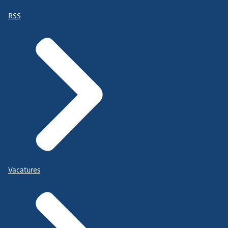
RSS
Vacatures