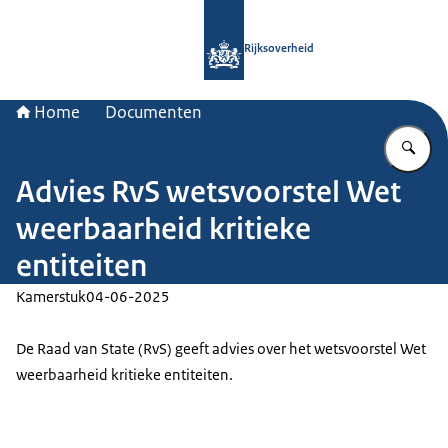
Naar de homepage van Rijksoverheid
Rijksoverheid
Home
Documenten
Vu
Advies RvS wetsvoorstel Wet
weerbaarheid kritieke
entiteiten
Kamerstuk
04-06-2025
De Raad van State (RvS) geeft advies over het wetsvoorstel Wet
weerbaarheid kritieke entiteiten.