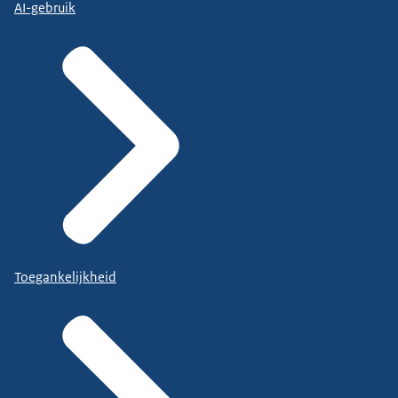
AI-gebruik
Toegankelijkheid