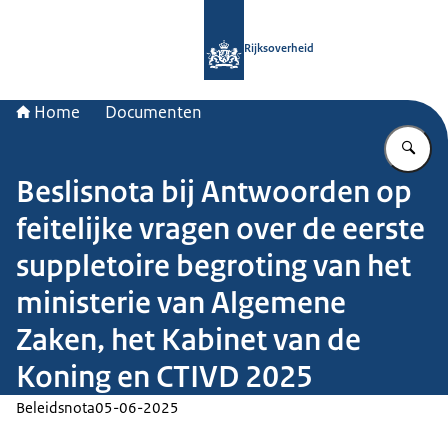
Naar de homepage van Rijksoverheid
Rijksoverheid
Home
Documenten
Vu
Beslisnota bij Antwoorden op
feitelijke vragen over de eerste
suppletoire begroting van het
ministerie van Algemene
Zaken, het Kabinet van de
Koning en CTIVD 2025
Beleidsnota
05-06-2025