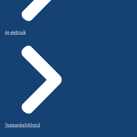
AI-gebruik
Toegankelijkheid