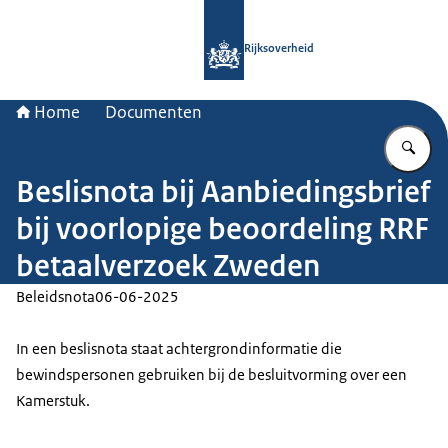
Naar de homepage van Rijksoverheid
Rijksoverheid
Home
Documenten
Vu
Beslisnota bij Aanbiedingsbrief
bij voorlopige beoordeling RRF
betaalverzoek Zweden
Beleidsnota
06-06-2025
In een beslisnota staat achtergrondinformatie die
bewindspersonen gebruiken bij de besluitvorming over een
Kamerstuk.