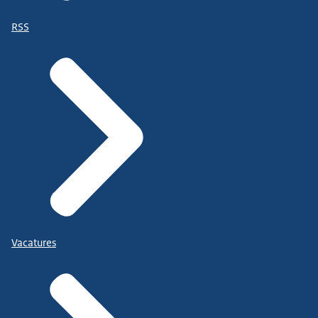
RSS
Vacatures