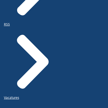
RSS
Vacatures