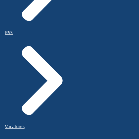
RSS
Vacatures