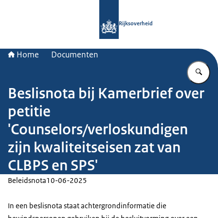
Naar de homepage van Rijksoverheid
Rijksoverheid
Home
Documenten
Vu
Beslisnota bij Kamerbrief over
petitie
'Counselors/verloskundigen
zijn kwaliteitseisen zat van
CLBPS en SPS'
Beleidsnota
10-06-2025
In een beslisnota staat achtergrondinformatie die