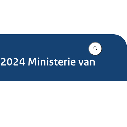
.nl
Vul in wat u z
 2024 Ministerie van