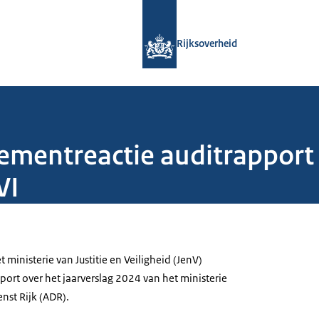
Naar de homepage van Rijksoverheid
Rijksoverheid
gementreactie auditrapport
VI
inisterie van Justitie en Veiligheid (JenV)
port over het jaarverslag 2024 van het ministerie
nst Rijk (ADR).